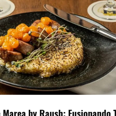
 Marea by Raush: Fusionando T