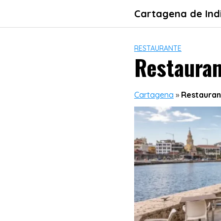
Skip
Cartagena de Ind
to
content
RESTAURANTE
Restaura
Cartagena
»
Restauran