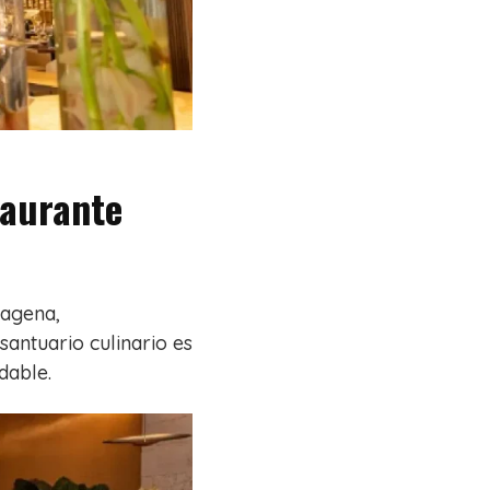
taurante
tagena,
santuario culinario es
dable.